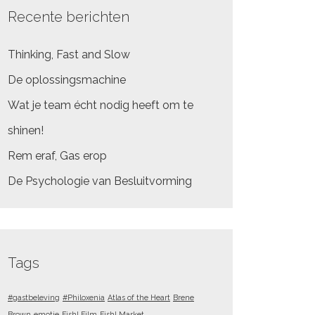
Recente berichten
Thinking, Fast and Slow
De oplossingsmachine
Wat je team écht nodig heeft om te
shinen!
Rem eraf, Gas erop
De Psychologie van Besluitvorming
Tags
#gastbeleving
#Philoxenia
Atlas of the Heart
Brene
Brown
emotie
Fish! Film
Fish! Market