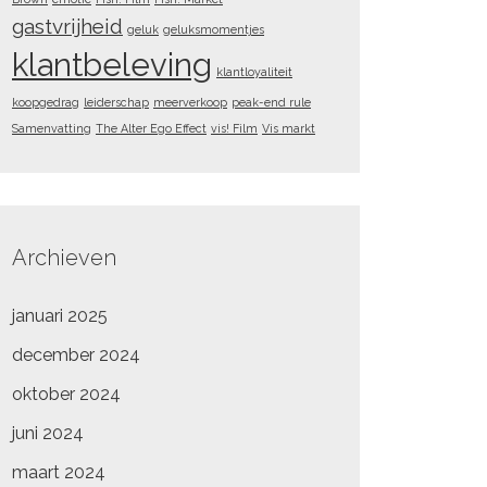
gastvrijheid
geluk
geluksmomentjes
klantbeleving
klantloyaliteit
koopgedrag
leiderschap
meerverkoop
peak-end rule
Samenvatting
The Alter Ego Effect
vis! Film
Vis markt
Archieven
januari 2025
december 2024
oktober 2024
juni 2024
maart 2024