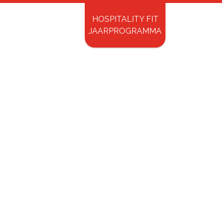
HOSPITALITY FIT
ry Shopping
Contact
JAARPROGRAMMA
Inspirerende Spreker