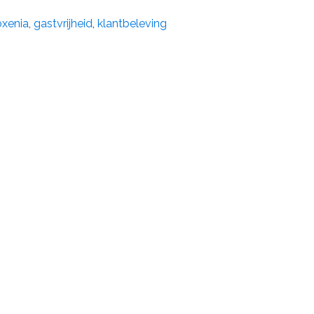
oxenia
,
gastvrijheid
,
klantbeleving