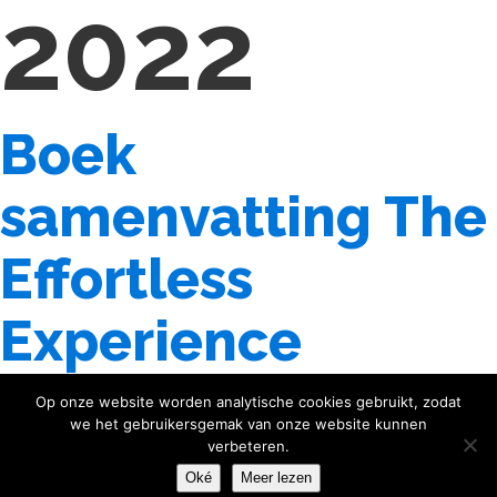
2022
Boek
samenvatting The
Effortless
Experience
Op onze website worden analytische cookies gebruikt, zodat
we het gebruikersgemak van onze website kunnen
19 september 2022
by
Marco Gala
verbeteren.
Oké
Meer lezen
Categorie:
Boeken