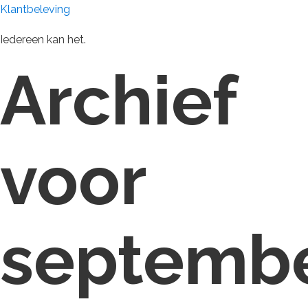
Klantbeleving
Iedereen kan het.
Archief
voor
septemb