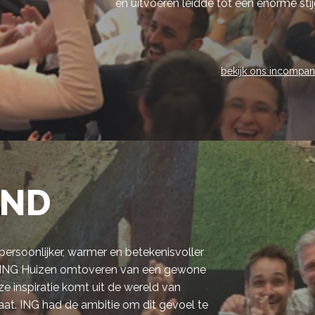
en uitvoeren leidde tot een enorme st
bekijk ons incompa
AND
ersoonlijker, warmer en betekenisvoller
e ING Huizen omtoveren van een gewone
ze inspiratie komt uit de wereld van
 staat. ING had de ambitie om dit gevoel te