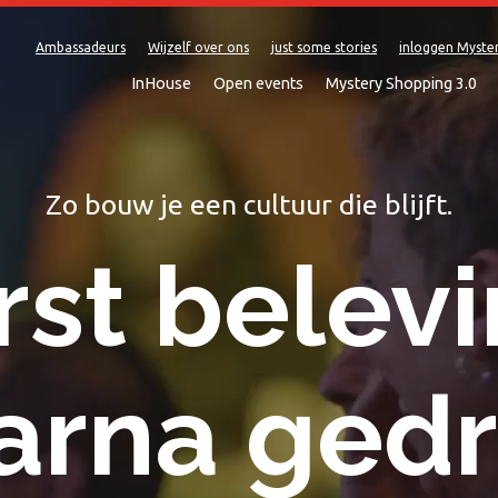
Ambassadeurs
Wijzelf over ons
just some stories
inloggen Myste
InHouse
Open events
Mystery Shopping 3.0
Zo bouw je een cultuur die blijft.
rst belevi
arna gedr