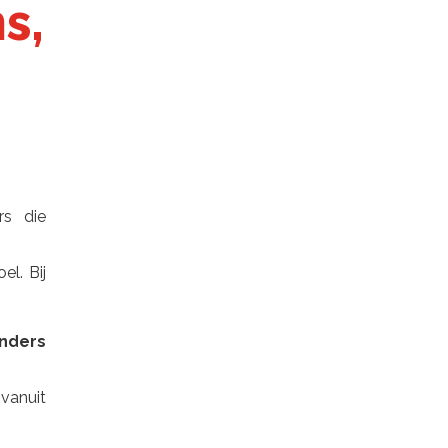
s,
rs die
el. Bij
nders
vanuit