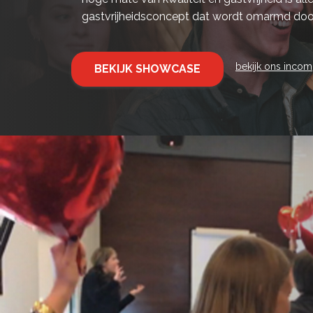
gastvrijheidsconcept dat wordt omarmd door
bekijk ons inco
BEKIJK SHOWCASE