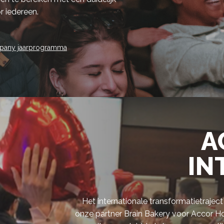
 iedereen.
mpany jaarprogramma
A
IN
Het internationale transformatietraje
onze partner Brain Bakery voor Accor H