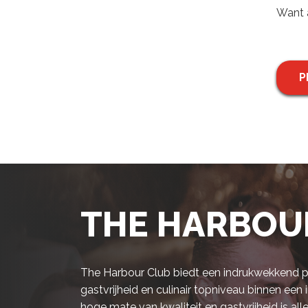
Want a
P
THE HARBOU
The Harbour Club biedt een indrukwekkend po
gastvrijheid en culinair topniveau binnen een 
hoge mate van kwaliteit en gastvrijheid is all