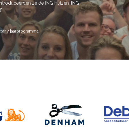
 introduceerden ze de ING Huizen. ING
".
mpany jaarprogramma