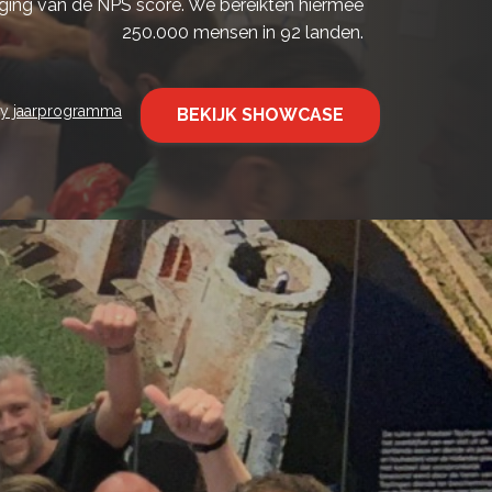
ijging van de NPS score. We bereikten hiermee
250.000 mensen in 92 landen.
ny jaarprogramma
BEKIJK SHOWCASE