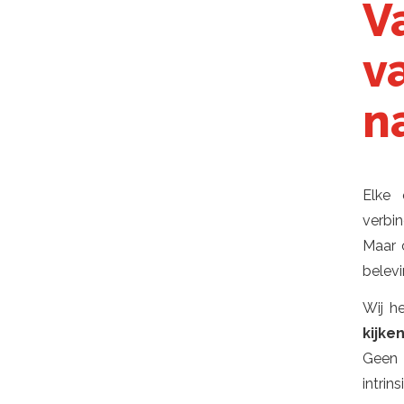
V
v
n
Elke 
verbin
Maar c
belevi
Wij h
kijke
Geen 
intrin