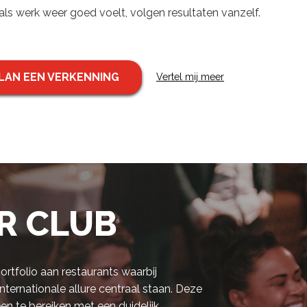
ls werk weer goed voelt, volgen resultaten vanzelf.
LAN EEN VERKENNING
Vertel mij meer
R CLUB
rtfolio aan restaurants waarbij
internationale allure centraal staan. Deze
een te bereiken met een duidelijk