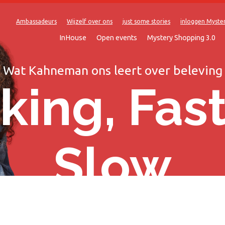
Ambassadeurs
Wijzelf over ons
just some stories
inloggen Myste
InHouse
Open events
Mystery Shopping 3.0
Wat Kahneman ons leert over beleving
king, Fas
Slow