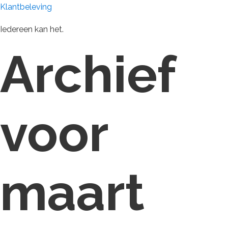
Klantbeleving
Iedereen kan het.
Archief
voor
maart