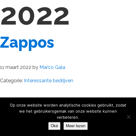
2022
Zappos
11 maart 2022
by
Marco Gala
Categorie:
Interessante bedrijven
Op onze website worden analytische cookies gebruikt, zodat
we het gebruikersgemak van onze website kunnen
verbeteren.
Oké
Meer lezen