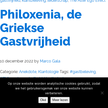
gastvrijheid
,
klantbeleving
,
leiderschap
,
The Alter Ego Effect
Philoxenia, de
Griekse
Gastvrijheid
10 december 2022
by
Marco Gala
Categorie:
Anekdote
,
Klantologie
Tags:
#gastbeleving
,
#Philoxenia
,
gastvrijheid
,
klantbeleving
Op onze website worden analytische cookies gebruikt, zodat
we het gebruikersgemak van onze website kunnen
verbeteren.
Oké
Meer lezen