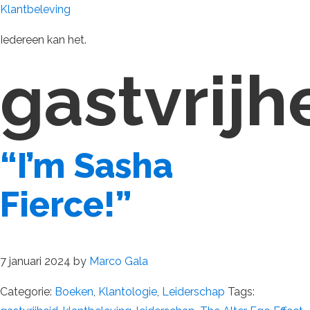
Klantbeleving
Iedereen kan het.
gastvrijh
“I’m Sasha
Fierce!”
7 januari 2024
by
Marco Gala
Categorie:
Boeken
,
Klantologie
,
Leiderschap
Tags: