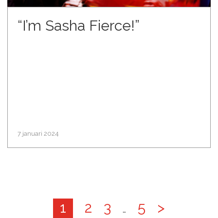
“I’m Sasha Fierce!”
7 januari 2024
1
2
3
5
>
…