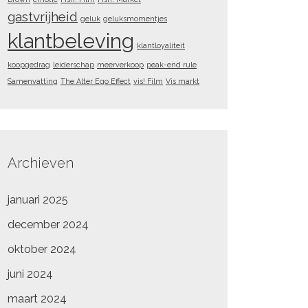
gastvrijheid
geluk
geluksmomentjes
klantbeleving
klantloyaliteit
koopgedrag
leiderschap
meerverkoop
peak-end rule
Samenvatting
The Alter Ego Effect
vis! Film
Vis markt
Archieven
januari 2025
december 2024
oktober 2024
juni 2024
maart 2024