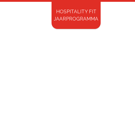
HOSPITALITY FIT
ry Shopping
Contact
JAARPROGRAMMA
Inspirerende Spreker