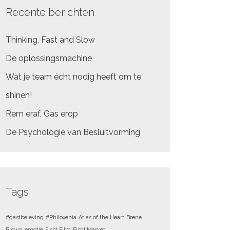
Recente berichten
Thinking, Fast and Slow
De oplossingsmachine
Wat je team écht nodig heeft om te
shinen!
Rem eraf, Gas erop
De Psychologie van Besluitvorming
Tags
#gastbeleving
#Philoxenia
Atlas of the Heart
Brene
Brown
emotie
Fish! Film
Fish! Market