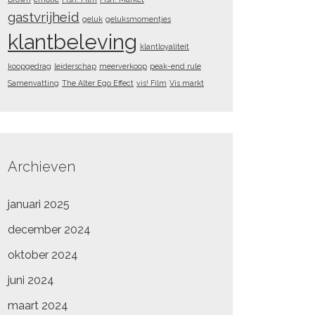
gastvrijheid
geluk
geluksmomentjes
klantbeleving
klantloyaliteit
koopgedrag
leiderschap
meerverkoop
peak-end rule
Samenvatting
The Alter Ego Effect
vis! Film
Vis markt
Archieven
januari 2025
december 2024
oktober 2024
juni 2024
maart 2024