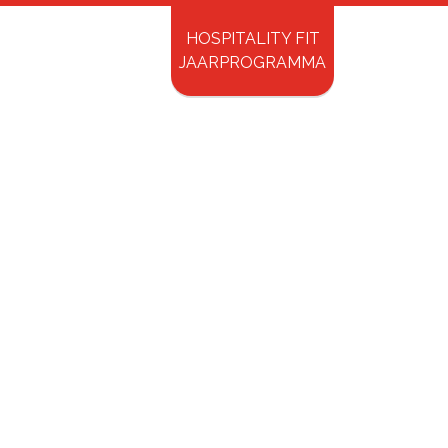
HOSPITALITY FIT
ry Shopping
Contact
JAARPROGRAMMA
Inspirerende Spreker