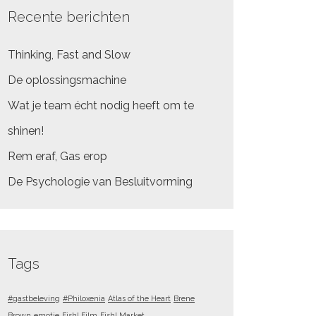
Recente berichten
Thinking, Fast and Slow
De oplossingsmachine
Wat je team écht nodig heeft om te
shinen!
Rem eraf, Gas erop
De Psychologie van Besluitvorming
Tags
#gastbeleving
#Philoxenia
Atlas of the Heart
Brene
Brown
emotie
Fish! Film
Fish! Market