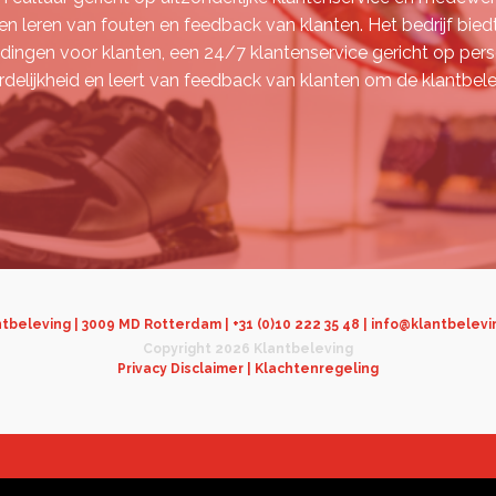
 en leren van fouten en feedback van klanten. Het bedrijf bied
ingen voor klanten, een 24/7 klantenservice gericht op persoo
lijkheid en leert van feedback van klanten om de klantbele
tbeleving | 3009 MD Rotterdam | +31 (0)10 222 35 48 | info@klantbelevi
Copyright 2026 Klantbeleving
Privacy Disclaimer |
Klachtenregeling