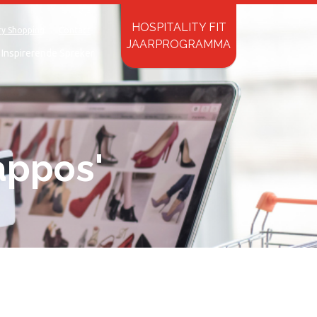
HOSPITALITY FIT
ry Shopping
Contact
JAARPROGRAMMA
Inspirerende Spreker
appos'