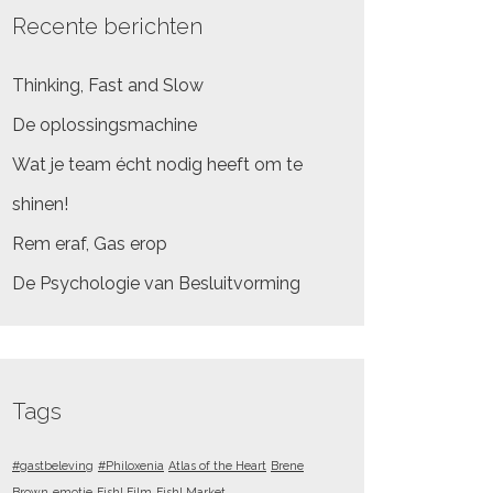
Recente berichten
Thinking, Fast and Slow
De oplossingsmachine
Wat je team écht nodig heeft om te
shinen!
Rem eraf, Gas erop
De Psychologie van Besluitvorming
Tags
#gastbeleving
#Philoxenia
Atlas of the Heart
Brene
Brown
emotie
Fish! Film
Fish! Market