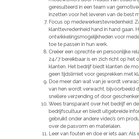
geresulteerd in een team van gemotive
inzetten voor het leveren van de best m
Focus op medewerkerstevredenheid: Z
klanttevredenheid hand in hand gaan. He
ontwikkelingsmogelijkheden voor medew
toe te passen in hun werk.
Creëer een oprechte en persoonlijke rel
24/7 bereikbaar is en zich richt op het
klanten. Het bedrijf biedt klanten de m
geen tijdslimiet voor gesprekken met kl
Doe meer dan wat van je wordt verwac
van hen wordt verwacht, bijvoorbeeld 
snellere verzending of door geschenken 
Wees transparant over het bedrijf en d
bedrijfscultuur en biedt uitgebreide inf
gebruikt onder andere video’s om produc
over de pasvorm en materialen.
Leer van fouten en doe er iets aan: Al