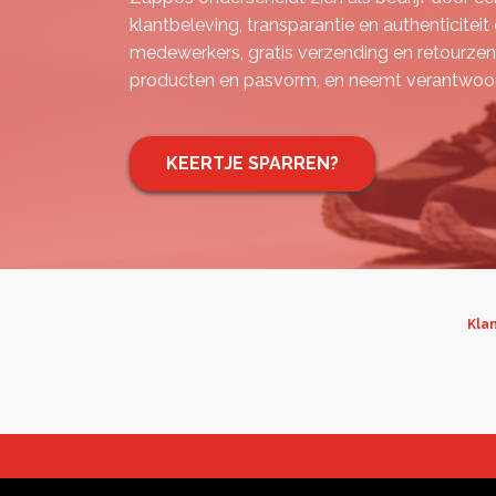
klantbeleving, transparantie en authenticiteit
medewerkers, gratis verzending en retourzend
producten en pasvorm, en neemt verantwoorde
KEERTJE SPARREN?
Klan
© 2026 Klantbeleving. Made with ♥ by
Virtuele Helden