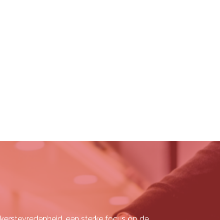
rkerstevredenheid, een sterke focus op de