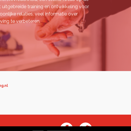
t uitgebreide training en ontwikkeling voor
nlijke relaties, veel informatie over
ving te verbeteren.
ng.nl