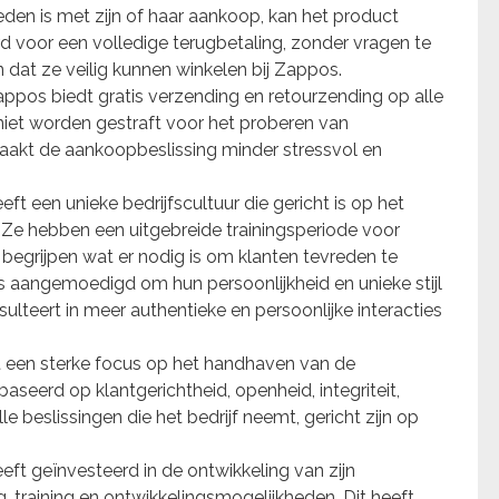
den is met zijn of haar aankoop, kan het product
 voor een volledige terugbetaling, zonder vragen te
n dat ze veilig kunnen winkelen bij Zappos.
appos biedt gratis verzending en retourzending op alle
niet worden gestraft voor het proberen van
aakt de aankoopbeslissing minder stressvol en
t een unieke bedrijfscultuur die gericht is op het
. Ze hebben een uitgebreide trainingsperiode voor
egrijpen wat er nodig is om klanten tevreden te
 aangemoedigd om hun persoonlijkheid en unieke stijl
sulteert in meer authentieke en persoonlijke interacties
een sterke focus op het handhaven van de
baseerd op klantgerichtheid, openheid, integriteit,
alle beslissingen die het bedrijf neemt, gericht zijn op
ft geïnvesteerd in de ontwikkeling van zijn
training en ontwikkelingsmogelijkheden. Dit heeft