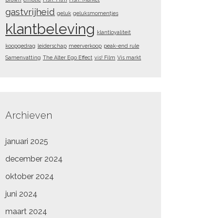
gastvrijheid
geluk
geluksmomentjes
klantbeleving
klantloyaliteit
koopgedrag
leiderschap
meerverkoop
peak-end rule
Samenvatting
The Alter Ego Effect
vis! Film
Vis markt
Archieven
januari 2025
december 2024
oktober 2024
juni 2024
maart 2024