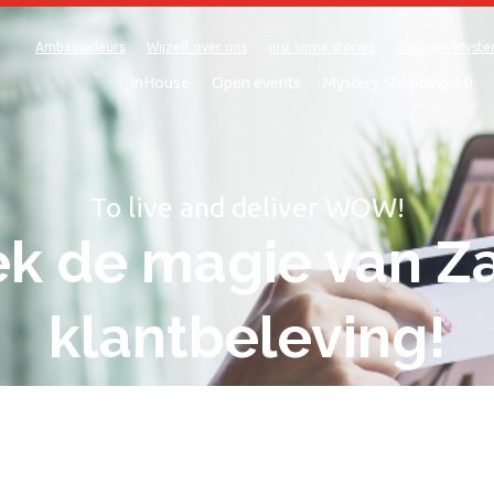
Ambassadeurs
Wijzelf over ons
just some stories
inloggen Myste
InHouse
Open events
Mystery Shopping 3.0
To live and deliver WOW!
k de magie van Z
klantbeleving!