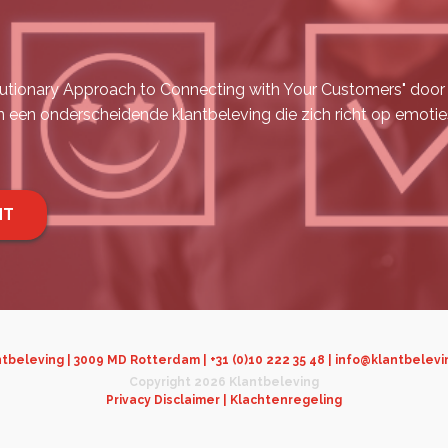
ionary Approach to Connecting with Your Customers" door Be
n een onderscheidende klantbeleving die zich richt op emotie
NT
tbeleving | 3009 MD Rotterdam | +31 (0)10 222 35 48 | info@klantbelevi
Copyright 2026 Klantbeleving
Privacy Disclaimer |
Klachtenregeling