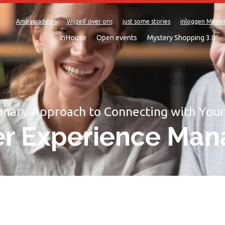
Ambassadeurs
Wijzelf over ons
just some stories
inloggen Myste
InHouse
Open events
Mystery Shopping 3.0
onary Approach to Connecting with You
r Experience Ma