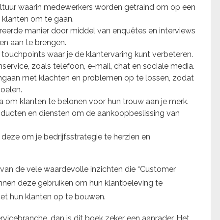
scultuur waarin medewerkers worden getraind om op een
 klanten om te gaan.
reerde manier door middel van enquêtes en interviews
en aan te brengen.
e touchpoints waar je de klantervaring kunt verbeteren.
ervice, zoals telefoon, e-mail, chat en sociale media.
mgaan met klachten en problemen op te lossen, zodat
oelen.
 om klanten te belonen voor hun trouw aan je merk.
roducten en diensten om de aankoopbeslissing van
deze om je bedrijfsstrategie te herzien en
 van de vele waardevolle inzichten die “Customer
nnen deze gebruiken om hun klantbeleving te
met hun klanten op te bouwen.
servicebranche, dan is dit boek zeker een aanrader. Het