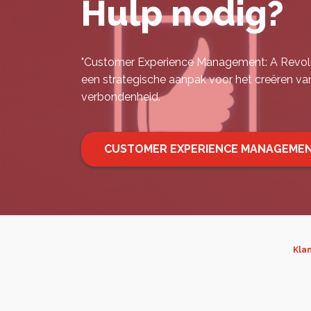
Hulp nodig?
"Customer Experience Management: A Revolut
een strategische aanpak voor het creëren va
verbondenheid.
CUSTOMER EXPERIENCE MANAGEME
Klan