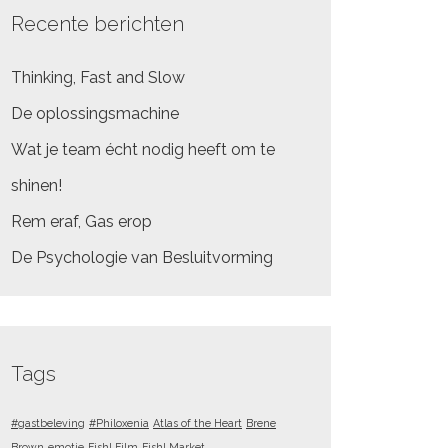
Recente berichten
Thinking, Fast and Slow
De oplossingsmachine
Wat je team écht nodig heeft om te
shinen!
Rem eraf, Gas erop
De Psychologie van Besluitvorming
Tags
#gastbeleving
#Philoxenia
Atlas of the Heart
Brene
Brown
emotie
Fish! Film
Fish! Market