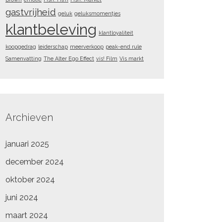
gastvrijheid
geluk
geluksmomentjes
klantbeleving
klantloyaliteit
koopgedrag
leiderschap
meerverkoop
peak-end rule
Samenvatting
The Alter Ego Effect
vis! Film
Vis markt
Archieven
januari 2025
december 2024
oktober 2024
juni 2024
maart 2024