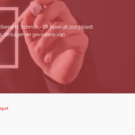
rnd H. Schmitt - Dit boek uit 2003 biedt
s, zintuigen en gevoelens van
ng.nl