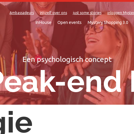
Ambassadeurs
Wijzelf over ons
just some stories
inloggen Myste
InHouse
Open events
Mystery Shopping 3.0
Een psychologisch concept
Peak-end 
gie