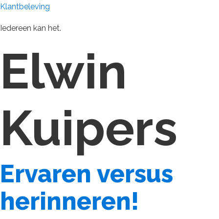
Klantbeleving
Iedereen kan het.
Elwin
Kuipers
Ervaren versus
herinneren!