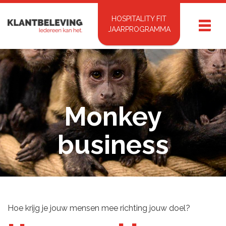
HOSPITALITY FIT
JAARPROGRAMMA
Monkey
business
Hoe krijg je jouw mensen mee richting jouw doel?