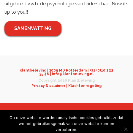
uitgebreid v.w.b. de psychologie van leiderschap. Now it’s
up to you!!
SAMENVATTING
Klantbeleving | 3009 MD Rotterdam | +31 (0)10 222
35 48 | info@klantbeleving.nl
Copyright 2026 Klantbeleving
Privacy Disclaimer |
Klachtenregeling
Op onze website worden analytische cookies gebruikt, zodat
© 2026 Klantbeleving. Made with ♥ by
Virtuele Helden
we het gebruikersgemak van onze website kunnen
verbeteren.